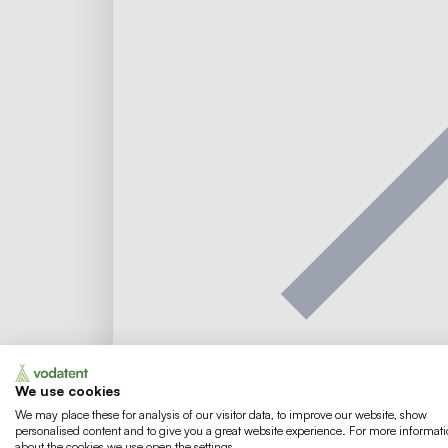
ma
di
wo
do
vr
za
zo
27
28
29
30
31
1
2
3
4
5
6
7
8
9
10
11
12
13
14
15
16
17
18
19
We use cookies
We may place these for analysis of our visitor data, to improve our website, show
Anzahl der Personen
personalised content and to give you a great website experience. For more informat
about the cookies we use open the settings.