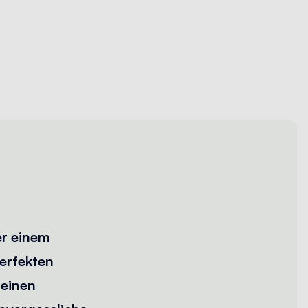
er einem
perfekten
 einen