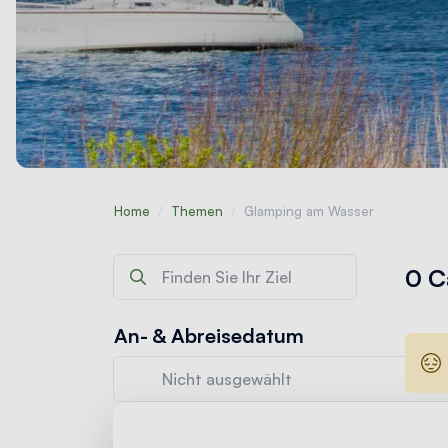
Home
/
Themen
/
Glamping am Wasser
0 C
An- & Abreisedatum