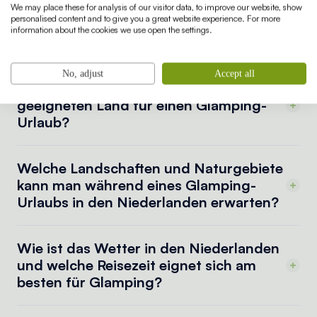
We may place these for analysis of our visitor data, to improve our website, show
können. In einem komplett ausgestatteten und luxuriösen
personalised content and to give you a great website experience. For more
information about the cookies we use open the settings.
Safarizelt genießt du einen wohlverdienten Urlaub!
No, adjust
Accept all
Was macht die Niederlande zu einem
geeigneten Land für einen Glamping-
Urlaub?
Welche Landschaften und Naturgebiete
kann man während eines Glamping-
Urlaubs in den Niederlanden erwarten?
Wie ist das Wetter in den Niederlanden
und welche Reisezeit eignet sich am
besten für Glamping?