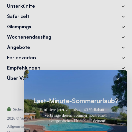
Unterkünfte
Safarizelt
Glampings
Wochenendausflug
Angebote
Ferienzeiten
Empfehlungen
Über Vodatent
Last-Minute-Sommerurlaub?
Sicher bezahlen mit:
Profitiere jetzt von bis zu 40 % Rabatt und
verbringe diesen Sommer noch einen
2026 © Vodatent
unvergesslichen Urlaub auf deinem
Allgemeine Bedingungen und Konditionen
Lieblingscampingplatz!