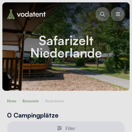
Safarizelt
Niederlande
Home
/
Reiseziele
/
Niederlande
0 Campingplätze
Filter