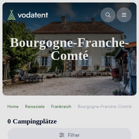
Bourgogne-Franche-
Comté
Home
/
Reiseziele
/
Frankreich
/
Bourgogne-Franche-Comté
0 Campingplätze
Filter