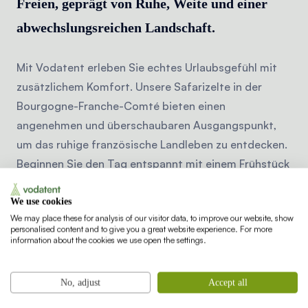
Freien, geprägt von Ruhe, Weite und einer
abwechslungsreichen Landschaft.
Mit Vodatent erleben Sie echtes Urlaubsgefühl mit
zusätzlichem Komfort. Unsere Safarizelte in der
Bourgogne-Franche-Comté bieten einen
angenehmen und überschaubaren Ausgangspunkt,
um das ruhige französische Landleben zu entdecken.
Beginnen Sie den Tag entspannt mit einem Frühstück
auf Ihrer eigenen Terrasse, erkunden Sie die
Umgebung zu Fuß oder mit dem Fahrrad und nehmen
We use cookies
We may place these for analysis of our visitor data, to improve our website, show
Sie sich Zeit, die Stille und die Landschaft zu
personalised content and to give you a great website experience. For more
genießen. Ein gelegentlicher Ausflug in ein Dorf oder
information about the cookies we use open the settings.
zu einer Sehenswürdigkeit in der Nähe rundet das
Urlaubsgefühl ab. In der Bourgogne-Franche-Comté
No, adjust
Accept all
finden Sie ganz automatisch zu einem ruhigeren