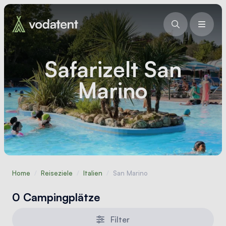
Safarizelt San
Marino
Home
/
Reiseziele
/
Italien
/
San Marino
0 Campingplätze
Filter