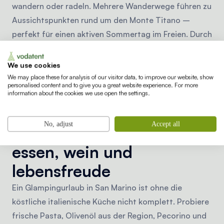
wandern oder radeln. Mehrere Wanderwege führen zu
Aussichtspunkten rund um den Monte Titano –
perfekt für einen aktiven Sommertag im Freien. Durch
die zentrale Lage eignet sich San Marino auch ideal
für Tagesausflüge: In nur einer halben Stunde bist du
We use cookies
an der Adriaküste bei Rimini, wo Sonne, Meer und
We may place these for analysis of our visitor data, to improve our website, show
personalised content and to give you a great website experience. For more
Strand warten. Auch Städte wie Ravenna, Urbino und
information about the cookies we use open the settings.
Bologna sind leicht erreichbar.
No, adjust
Accept all
Genieße italienisches
essen, wein und
lebensfreude
Ein Glampingurlaub in San Marino ist ohne die
köstliche italienische Küche nicht komplett. Probiere
frische Pasta, Olivenöl aus der Region, Pecorino und