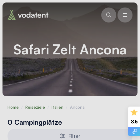
Safari Zelt Ancona
Home
/
Reiseziele
/
Italien
/
Ancona
0 Campingplätze
8.6
Filter