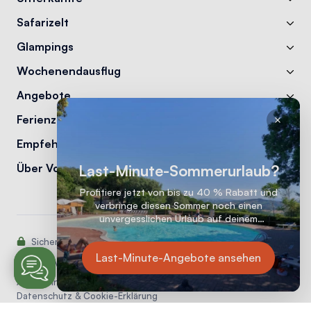
Safarizelt
Glampings
Wochenendausflug
Angebote
Ferienzeiten
Empfehlungen
Last-Minute-Sommerurlaub?
Über Vodatent
Profitiere jetzt von bis zu 40 % Rabatt und
verbringe diesen Sommer noch einen
unvergesslichen Urlaub auf deinem
Lieblingscampingplatz!
Sicher bezahlen mit:
Last-Minute-Angebote ansehen
2026 © Vodatent
Allgemeine Bedingungen und Konditionen
Datenschutz & Cookie-Erklärung
Privacy & Cookie statement