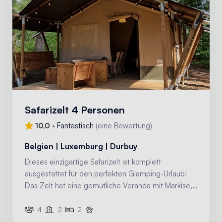
Safarizelt 4 Personen
10,0
•
Fantastisch
(
eine Bewertung
)
Belgien | Luxemburg | Durbuy
Dieses einzigartige Safarizelt ist komplett
ausgestattet für den perfekten Glamping-Urlaub!
Das Zelt hat eine gemütliche Veranda mit Markise,
eine voll ausgestattete Küche mit Inventar und zwei
Schlafkabinen.
4
2
2