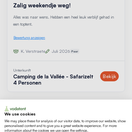
Zalig weekendje weg!
Alles was naar wens. Hebben een heel leuk verblijf gehad in
een toptent.
Bewertung anzeigen
K. Verstraete
Juli 2026
Paar
Unterkunft
Camping de la Vallée - Safarizelt
Unterk
Bekijk
4 Personen
We use cookies
We may place these for analysis of our visitor data, to improve our website, show
Was gibt es auf dem
personalised content and to give you a great website experience. For more
information about the cookies we use open the settings.