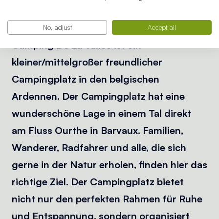
Campingplatz De La
Vallée zu erleben?
No, adjust
Accept all
Camping De La Vallée ist ein
kleiner/mittelgroßer freundlicher
Campingplatz in den belgischen
Ardennen. Der Campingplatz hat eine
wunderschöne Lage in einem Tal direkt
am Fluss Ourthe in Barvaux. Familien,
Wanderer, Radfahrer und alle, die sich
gerne in der Natur erholen, finden hier das
richtige Ziel. Der Campingplatz bietet
nicht nur den perfekten Rahmen für Ruhe
und Entspannung, sondern organisiert