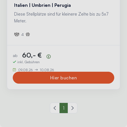
Italien | Umbrien | Perugia
Diese Stellplätze sind für kleinere Zelte bis zu 5x7
Meter.
4
60,- €
ab
Preisübersicht
inkl. Gebühren
09.08.26
10.08.26
Hier buchen
Vorherige Seite
1
Nächste Seite