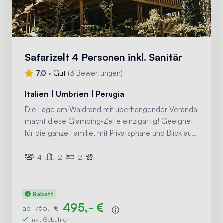
Safarizelt 4 Personen inkl. Sanitär
7,0
•
Gut
(
3 Bewertungen
)
Italien | Umbrien | Perugia
Die Lage am Waldrand mit überhängender Veranda
macht diese Glamping-Zelte einzigartig! Geeignet
für die ganze Familie, mit Privatsphäre und Blick auf
die hohen Bäume. (Bitte beachten, Zelt 8 befindet
sich nicht am Wald)
4
2
2
Rabatt
495,- €
ab
765,- €
Preisübersicht
inkl. Gebühren