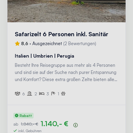
Safarizelt 6 Personen inkl. Sanitär
8,6
•
Ausgezeichnet
(
2 Bewertungen
)
Italien | Umbrien | Perugia
Besteht Ihre Reisegruppe aus mehr als 4 Personen
und sind sie auf der Suche nach purer Entspannung
und Komfort? Diese extra großen Zelte bieten alles,
was Sie für einen echte Glamping-Urlaub für die
ganze Familie brauchen!
6
2
3
1
Rabatt
1.140,- €
ab
1.840,- €
Preisübersicht
inkl. Gebühren