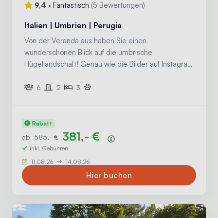
9,4
•
Fantastisch
(
5 Bewertungen
)
Italien | Umbrien | Perugia
Von der Veranda aus haben Sie einen
wunderschönen Blick auf die umbrische
Hügellandschaft! Genau wie die Bilder auf Instagram
aussehen!
6
2
3
Rabatt
381,- €
ab
585,- €
Preisübersicht
inkl. Gebühren
11.08.26
14.08.26
Hier buchen