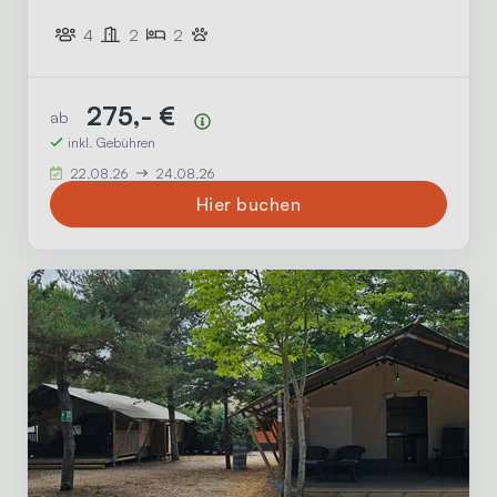
sind komplett ausgestattet.
4
2
2
275,- €
ab
Preisübersicht
inkl. Gebühren
22.08.26
24.08.26
Hier buchen