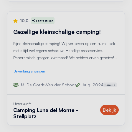
10,0
Fantastisch
Gezellige kleinschalige camping!
Fijne kleinschalige camping! Wij verbleven op een ruime plek
met altijd wel ergens schaduw. Handige broodservice!
Panoramisch gelegen zwembad! We hebben ervan genoten!
(Tip: Graag duidelijke wegwijzers op weg naar de camping)
Bewertung anzeigen
(Deze tip mag je uit de review halen, vooraleer hij openbaar
gemaakt wordt.)
M. De Cordt-Van der Schoot
Aug. 2024
Familie
Unterkunft
Camping Luna del Monte -
Unterk
Bekijk
Stellplatz