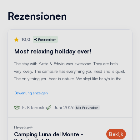
Rezensionen
10,0
Fantastisch
Most relaxing holiday ever!
The stay with Yvette & Edwin was awesome. They are both
very lovely. The campsite has everything you need and is quiet.
The only thing you hear is nature. We slept like baby's in the
safari tents. 10/10 recommend!!!
Bewertung anzeigen
E. Kitanoska
Juni 2026
Mit Freunden
Unterkunft
Camping Luna del Monte -
Unterk
Bekijk