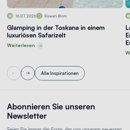
16.07.2026
Rowen Blom
Glamping in der Toskana in einem
L
luxuriösen Safarizelt
E
E
Weiterlesen
W
Alle Inspirationen
Abonnieren Sie unseren
Newsletter
Seien Sie immer der Erste, der von unserem neuesten