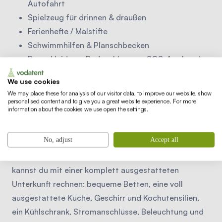
Autofahrt
Spielzeug für drinnen & draußen
Ferienhefte / Malstifte
Schwimmhilfen & Planschbecken
Regenkleidung, Badeschlappen, SOS-Armband
We use cookies
Was ist in den Luxus-
We may place these for analysis of our visitor data, to improve our website, show
Safarizelten von Vodatent
personalised content and to give you a great website experience. For more
information about the cookies we use open the settings.
enthalten?
No, adjust
Accept all
Das Inventar unserer Safarizelte kann je nach
Campingplatz leicht variieren, aber in der Regel
kannst du mit einer komplett ausgestatteten
Unterkunft rechnen: bequeme Betten, eine voll
ausgestattete Küche, Geschirr und Kochutensilien,
ein Kühlschrank, Stromanschlüsse, Beleuchtung und