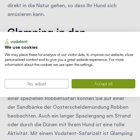
direkt in die Natur gehen, so dass Ihr Hund sich
amüsieren kann.
Glamping in den
Niederlanden mit Hund
We use cookies
Zum Glück gibt es in den
Niederlanden
viele schöne
We may place these for analysis of our visitor data, to improve our website, show
personalised content and to give you a great website experience. For more
Orte, die man besuchen kann. In der hügeligen Region
information about the cookies we use open the settings.
Achterhoek
können Sie zum Beispiel schöne
Radtouren mit Ihrem Hund unternehmen. Auch
No, adjust
Accept all
Zeeland
ist ein toller Ort für Glamping mit Hund. Bei
einer speziellen Robbensafari können Sie auf einer
der Sandbänke der Oosterscheldemündung Robben
beobachten. Auch ein langer Spaziergang am Strand
oder durch die Dünen mit Ihrem Hund ist eine tolle
Aktivität. Mit einem Vodatent-Safarizelt ist Glamping