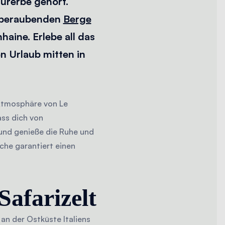
urerbe gehört.
emberaubenden
Berge
aine. Erlebe all das
n Urlaub mitten in
Atmosphäre von Le
ass dich von
 und genieße die Ruhe und
che garantiert einen
Safarizelt
n der Ostküste Italiens