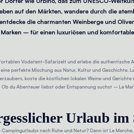
r Dörfer wie Urbino, das zum UNESCO-Weltkult
 Leben auf den Märkten, wandere durch die at
entdecke die charmanten Weinberge und Olivenh
 Marken – für einen luxuriösen und komfortable
ortablen Vodatent-Safarizelt und erlebe die authentische 
 eine perfekte Mischung aus Natur, Kultur und Geschichte. L
verzaubern, koste die köstlichen lokalen Weine und Gerichte
. Ob du Abenteuer liebst oder Entspannung suchst – Le Mar
gesslicher Urlaub im 
 Campingurlaubs nach Ruhe und Natur? Dann ist Le Marche, a