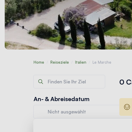
Home
/
Reiseziele
/
Italien
/
Le Marche
0 C
An- & Abreisedatum