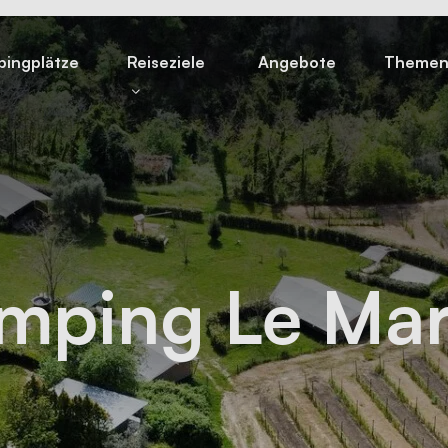
ingplätze
Reiseziele
Angebote
Theme
mping Le Ma