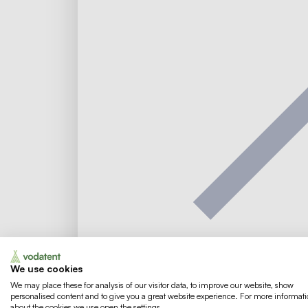
ma
di
wo
do
vr
za
zo
27
28
29
30
31
1
2
3
4
5
6
7
8
9
10
11
12
13
14
15
16
17
18
19
We use cookies
We may place these for analysis of our visitor data, to improve our website, show
Anzahl der Personen
personalised content and to give you a great website experience. For more informat
about the cookies we use open the settings.