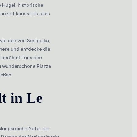
 Hügel, historische
izelt kannst du alles
ie den von Senigallia,
nnere und entdecke die
 berühmt für seine
du wunderschöne Plätze
ießen.
t in Le
slungsreiche Natur der