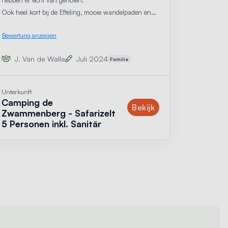
Ook heel kort bij de Efteling, mooie wandelpaden en
tof om fietstochten te maken.
Bewertung anzeigen
J. Van de Walle
Juli 2024
Familie
Unterkunft
Camping de
t
Unterkunft
Bekijk
Zwammenberg - Safarizelt
5 Personen inkl. Sanitär