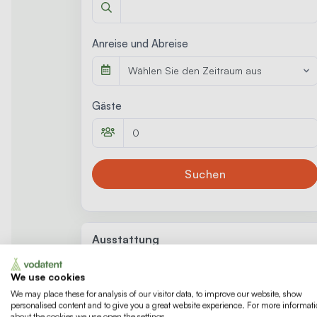
Anreise und Abreise
Wählen Sie den Zeitraum aus
Gäste
Suchen
Ausstattung
Allgemeine Einrichtungen (1)
We use cookies
We may place these for analysis of our visitor data, to improve our website, show
Wohnzimmer (1)
W-Lan / Internet
personalised content and to give you a great website experience. For more informat
about the cookies we use open the settings.