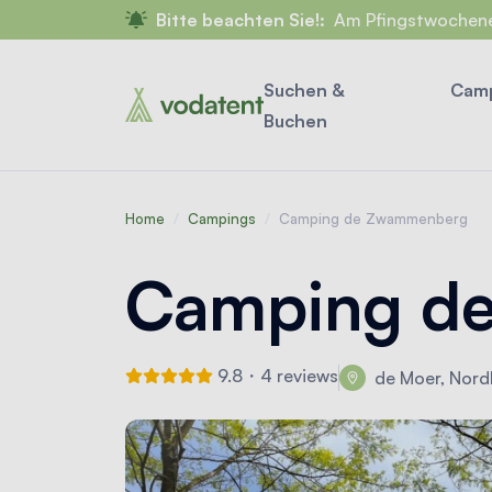
Bitte beachten Sie!:
Am Pfingstwochenende fi
Suchen &
Camp
Buchen
Home
/
Campings
/
Camping de Zwammenberg
Camping d
9.8・4 reviews
de Moer, Nord