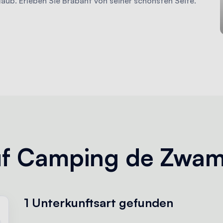
aub. Erleben Sie Brabant von seiner schönsten Seite.
auf Camping de Zw
1 Unterkunftsart
gefunden