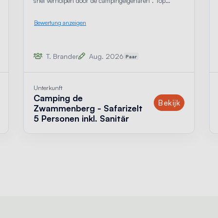
snel verholpen door de campingeigenaren . Top
mensen 👌.
Bewertung anzeigen
T. Brander
Aug. 2026
Paar
Unterkunft
Camping de
nterkunft
Unterkunf
Bekijk
Zwammenberg - Safarizelt
5 Personen inkl. Sanitär