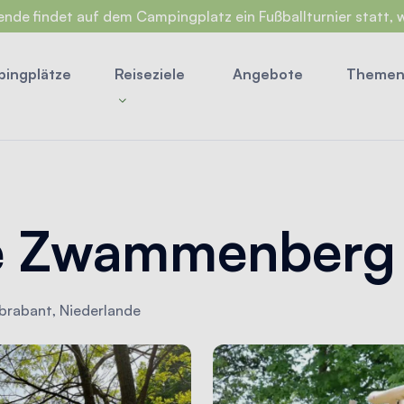
ndet auf dem Campingplatz ein Fußballturnier statt, wodurch es zu mehr 
ingplätze
Reiseziele
Angebote
Theme
e Zwammenberg
brabant, Niederlande